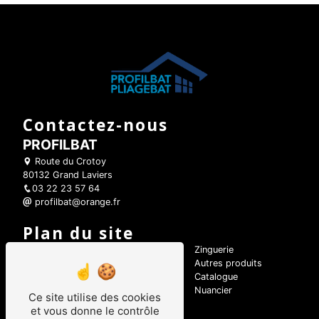
Contactez-nous
PROFILBAT
Route du Crotoy
80132 Grand Laviers
03 22 23 57 64
profilbat@orange.fr
Plan du site
Accueil
Zinguerie
Bac acier et panneaux sandwich
Autres produits
Photos
Catalogue
Contact
Nuancier
Ce site utilise des cookies
Bardage PVC
et vous donne le contrôle