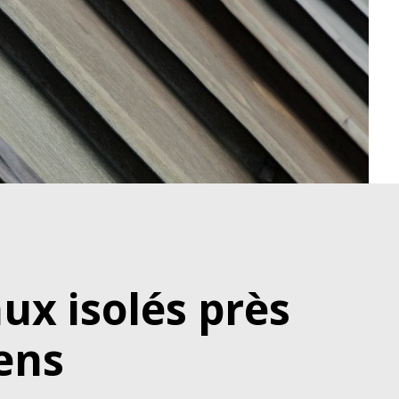
x isolés près
ens