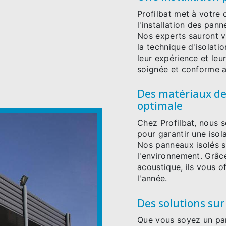
Profilbat met à votre 
l'installation des pan
Nos experts sauront vo
la technique d'isolati
leur expérience et leu
soignée et conforme a
Des matériaux de 
optimale
Chez Profilbat, nous 
pour garantir une isol
Nos panneaux isolés s
l'environnement. Grâc
acoustique, ils vous o
l'année.
Des solutions sur
Que vous soyez un par